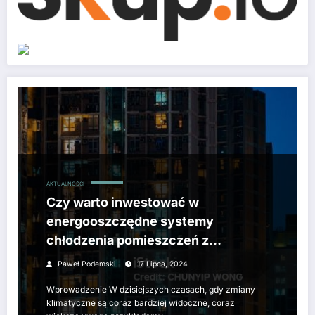
Czy warto inwestować w energooszczędne systemy chłodzenia pomie
AKTUALNOŚCI
Czy warto inwestować w
energooszczędne systemy
chłodzenia pomieszczeń z
odzyskiem energii w mieszkaniu?
Paweł Podemski
17 Lipca, 2024
Wprowadzenie W dzisiejszych czasach, gdy zmiany
klimatyczne są coraz bardziej widoczne, coraz