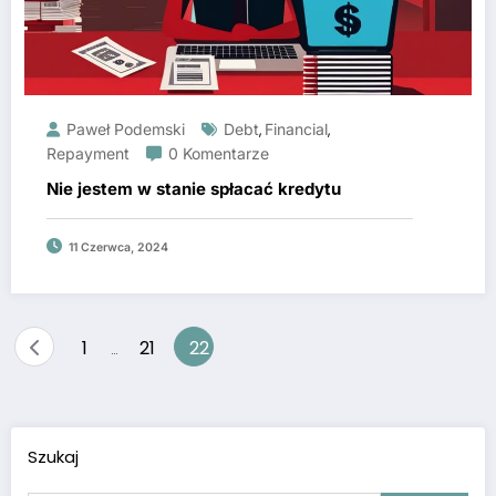
Paweł Podemski
Debt
Financial
,
,
Repayment
0 Komentarze
Nie jestem w stanie spłacać kredytu
11 Czerwca, 2024
Stronicowanie
1
21
22
…
wpisów
Szukaj