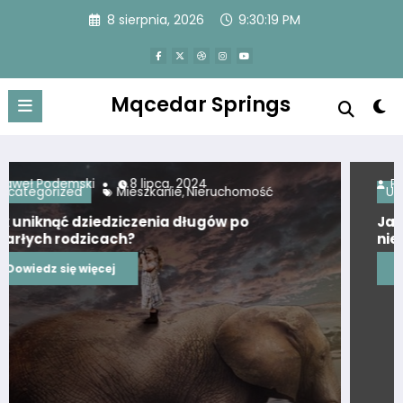
Przejdź
8 sierpnia, 2026
9:30:20 PM
do
treści
Mqcedar Springs
Paweł Podemski
28 czerwca, 2024
Uncategorized
Jak znaleźć najlepszą firmę skupu
nieruchomości?
Dowiedz się więcej