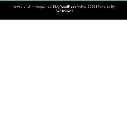
Newscrunch - Magazine & Blog
WordPress
Motyw 2026 | Powered By
SpiceThemes