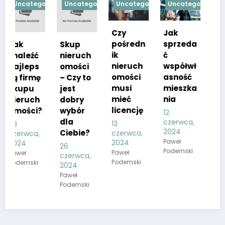
ized
Uncategorized
Uncategorized
Uncategorized
Uncategorized
Czy
Jak
Nie
pośredn
sprzeda
jestem
Skup
S
ik
ć
w stanie
nieruch
k
nieruch
współwł
spłacać
omości
e
omości
asność
kredytu
– Czy to
z
musi
mieszka
jest
n
11
mieć
nia
dobry
u
czerwca,
2024
licencję
wybór
m
12
Paweł
dla
e
czerwca,
13
Podemski
2024
Ciebie?
czerwca,
15
Paweł
2024
si
26
Podemski
Paweł
2
czerwca,
Podemski
P
2024
P
Paweł
Podemski